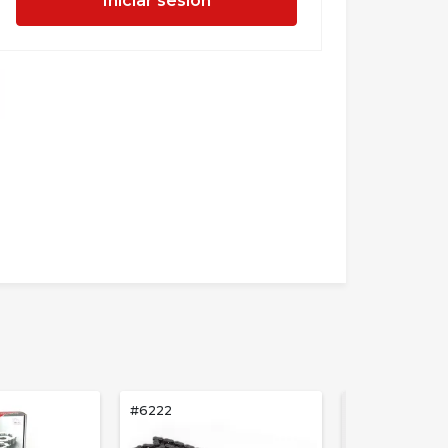
Iniciar sesion
#6222
#6223