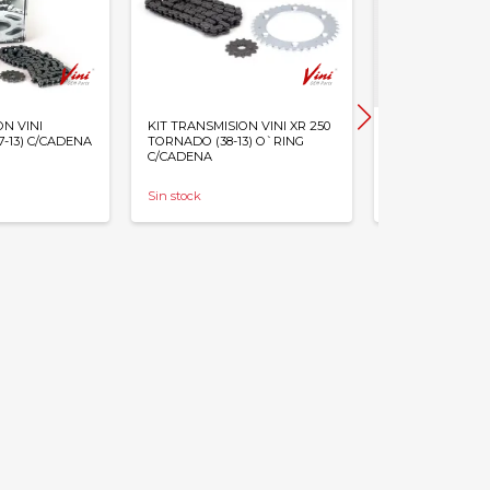
ON VINI
KIT TRANSMISION VINI XR 250
KIT TRANSMISIO
7-13) C/CADENA
TORNADO (38-13) O`RING
TWISTER 250 (37
C/CADENA
C/CADENA
Sin stock
Stock disponible