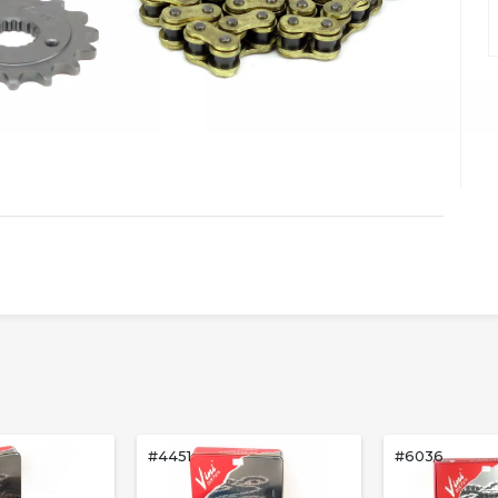
#4451
#6036