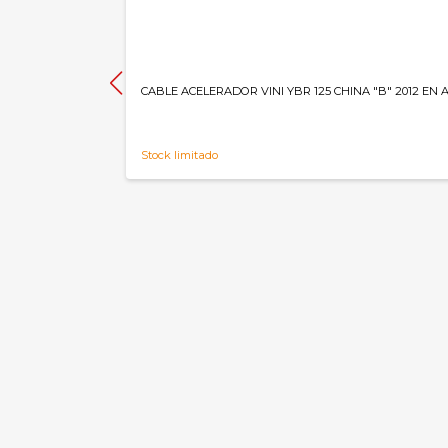
CABLE ACELERADOR VINI YBR 125 CHINA "B" 2012 EN
Stock limitado