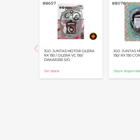
#8657
#8076
JGO. JUNTAS MOTOR GILERA
JGO. JUNTAS 
RX 150 / GILERA VC 150/
150/ RX 150 C'O
DAKAR200 S/O
Sin stock
Stock disponibl