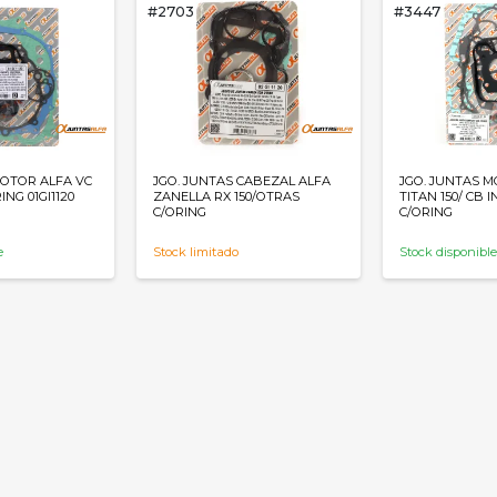
#2703
#3447
MOTOR ALFA VC
JGO. JUNTAS CABEZAL ALFA
JGO. JUNTAS 
RING 01GI1120
ZANELLA RX 150/OTRAS
TITAN 150/ CB 
C/ORING
C/ORING
e
Stock limitado
Stock disponibl